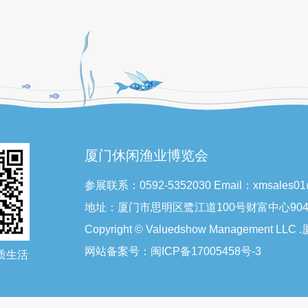
厦门休闲渔业博览会
参展联系：0592-5352030 Email：xmsales01@
地址：厦门市思明区鹭江道100号财富中心90
Copyright © Valuedshow Management L
网站备案号：
闽ICP备17005458号-3
质生活